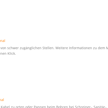
onal
n von schwer zugänglichen Stellen. Weitere Informationen zu dem
nen Klick.
nal
bel zu orten oder Pannen beim Bohren bei Schreiner-, Sanitär-, 