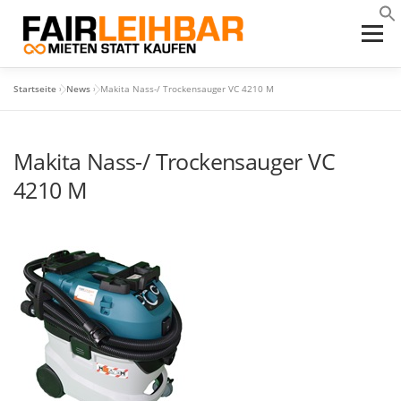
Zum
Inhalt
Menü
springen
Startseite
»
News
»
Makita Nass-/ Trockensauger VC 4210 M
HOME
DIE IDEE
SERVICES
LEIHGERÄTE
Makita Nass-/ Trockensauger VC
PROJEKTE
KONTAKT
DOWNLOADS
4210 M