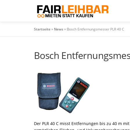
Zum
Inhalt
springen
Startseite
»
News
»
Bosch Entfernungsmesser PLR 40 C
Bosch Entfernungsmes
Der PLR 40 C misst Entfernungen bis zu 40 m mit 