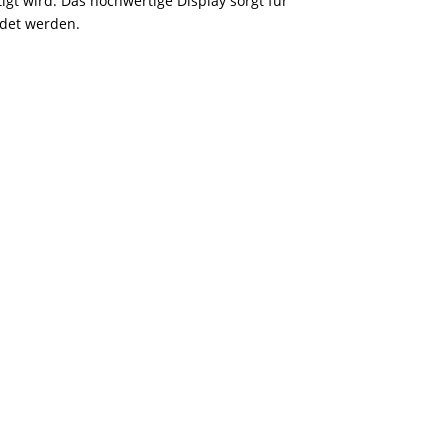
t wird. Das hochwertige Display sorgt für
det werden.