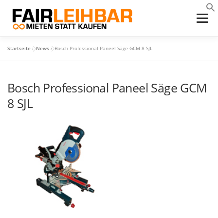
Zum
Inhalt
Menü
springen
Startseite
»
News
»
Bosch Professional Paneel Säge GCM 8 SJL
HOME
DIE IDEE
SERVICES
LEIHGERÄTE
Bosch Professional Paneel Säge GCM
PROJEKTE
KONTAKT
DOWNLOADS
8 SJL