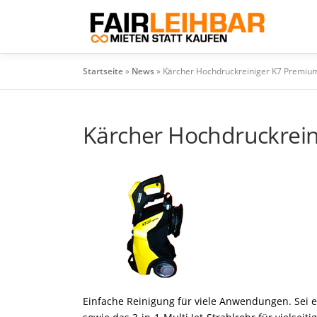
Zum
Inhalt
springen
Startseite
»
News
»
Kärcher Hochdruckreiniger K7 Premiu
Kärcher Hochdruckrei
Einfache Reinigung für viele Anwendungen. Sei es