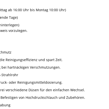
ttag ab 16:00 Uhr bis Montag 10:00 Uhr)
gende Tage)
hinterlegen)
sweis vorzulegen.
Schmutz
die Reinigungseffizienz und spart Zeit.
ng bei hartnäckigen Verschmutzungen.
t-Strahlrohr
Druck- oder Reinigungsmitteldosierung.
 drei verschiedene Düsen für den einfachen Wechsel.
s Befestigen von Hochdruckschlauch und Zubehören.
habung