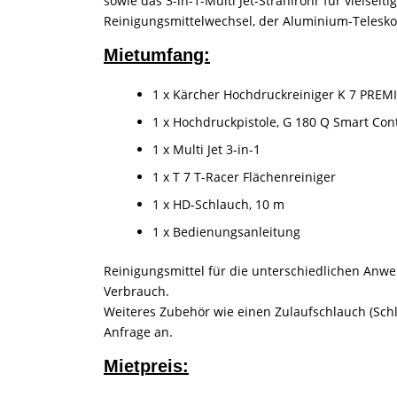
sowie das 3-in-1-Multi Jet-Strahlrohr für vielsei
Reinigungsmittelwechsel, der Aluminium-Teleskopg
Mietumfang:
1 x Kärcher Hochdruckreiniger K 7 P
1 x Hochdruckpistole, G 180 Q Smart Con
1 x Multi Jet 3-in-1
1 x T 7 T-Racer Flächenreiniger
1 x HD-Schlauch, 10 m
1 x Bedienungsanleitung
Reinigungsmittel für die unterschiedlichen Anw
Verbrauch.
Weiteres Zubehör wie einen Zulaufschlauch (Schl
Anfrage an.
Mietpreis: