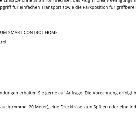
tige Einsätze ohne Strahlrohrwechsel, das Plug ’n’ Clean-Reinigung
riff für einfachen Transport sowie die Parkposition für griffbere
REMIUM SMART CONTROL HOME
trol
endungen erhalten Sie gerne auf Anfrage. Die Abrechnung erfolgt 
auchtrommel 20 Meter), eine Dreckfräse zum Spülen oder eine indiv