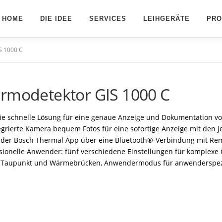
HOME
DIE IDEE
SERVICES
LEIHGERÄTE
PRO
S 1000 C
ermodetektor GIS 1000 C
die schnelle Lösung für eine genaue Anzeige und Dokumentation vo
rierte Kamera bequem Fotos für eine sofortige Anzeige mit den j
der Bosch Thermal App über eine Bluetooth®-Verbindung mit Rem
sionelle Anwender: fünf verschiedene Einstellungen für komplexe
 von Taupunkt und Wärmebrücken, Anwendermodus für anwenderspez