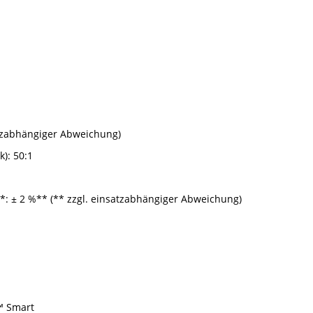
satzabhängiger Abweichung)
): 50:1
t*: ± 2 %** (** zzgl. einsatzabhängiger Abweichung)
™ Smart