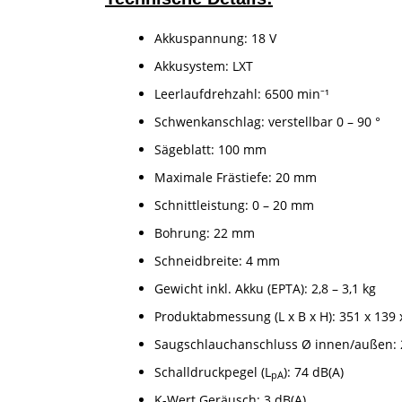
Akkuspannung: 18 V
Akkusystem: LXT
Leerlaufdrehzahl: 6500 min⁻¹
Schwenkanschlag: verstellbar 0 – 90 °
Sägeblatt: 100 mm
Maximale Frästiefe: 20 mm
Schnittleistung: 0 – 20 mm
Bohrung: 22 mm
Schneidbreite: 4 mm
Gewicht inkl. Akku (EPTA): 2,8 – 3,1 kg
Produktabmessung (L x B x H): 351 x 139
Saugschlauchanschluss Ø innen/außen:
Schalldruckpegel (L
): 74 dB(A)
pA
K-Wert Geräusch: 3 dB(A)