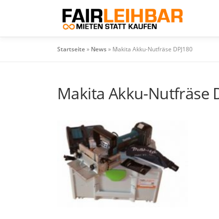
Zum
Inhalt
springen
Startseite
»
News
»
Makita Akku-Nutfräse DPJ180
Makita Akku-Nutfräse 