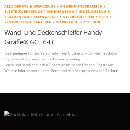
ALLE GERÄTE & WERKZEUGE
/
ANWENDUNGSBEREICH
/
ELEKTROWERKZEUGE
/
INNENAUSBAU
/
INNENAUSBAU &
TROCKENBAU
/
KLEINGERÄTE
/
NETZBETRIEB 230 / 400 V
/
RENOVIEREN & SANIEREN
/
WERKZEUGE & ZUBEHÖR
Wand- und Deckenschleifer Handy-
Giraffe® GCE 6-EC
Ideal geeignet für das Verschleifen von Gipskarton-, Vollwärmeschutz-
Styroporplatten, sowie zur Lackiervorbereitung
Leicht und handlich für den Einsatz an kleineren Flächen, Engstellen.
Weitere Information zu dem Gerät und den Mietpreis erhalten Sie hier.