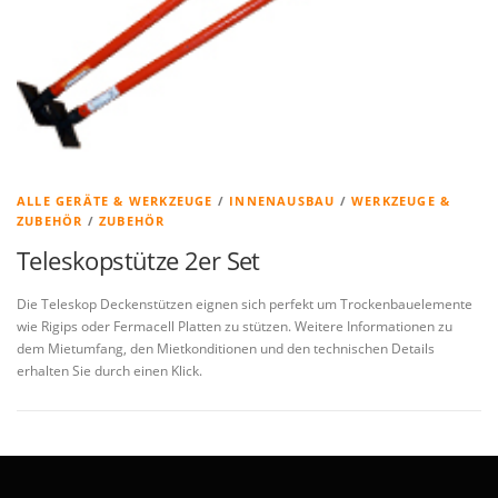
ALLE GERÄTE & WERKZEUGE
/
INNENAUSBAU
/
WERKZEUGE &
ZUBEHÖR
/
ZUBEHÖR
Teleskopstütze 2er Set
Die Teleskop Deckenstützen eignen sich perfekt um Trockenbauelemente
wie Rigips oder Fermacell Platten zu stützen. Weitere Informationen zu
dem Mietumfang, den Mietkonditionen und den technischen Details
erhalten Sie durch einen Klick.