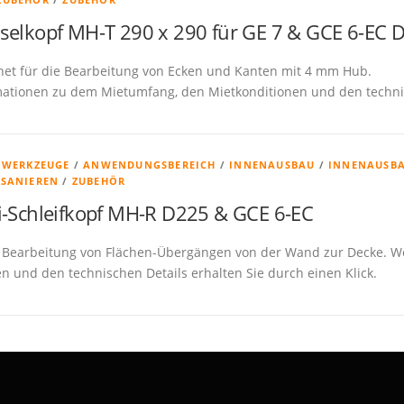
selkopf MH-T 290 x 290 für GE 7 & GCE 6-EC D
net für die Bearbeitung von Ecken und Kanten mit 4 mm Hub.
mationen zu dem Mietumfang, den Mietkonditionen und den technisc
& WERKZEUGE
/
ANWENDUNGSBEREICH
/
INNENAUSBAU
/
INNENAUSBA
 SANIEREN
/
ZUBEHÖR
i-Schleifkopf MH-R D225 & GCE 6-EC
e Bearbeitung von Flächen-Übergängen von der Wand zur Decke. W
n und den technischen Details erhalten Sie durch einen Klick.