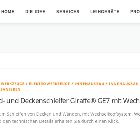
HOME
DIE IDEE
SERVICES
LEIHGERÄTE
PRO
& WERKZEUGE
/
ELEKTROWERKZEUGE
/
INNENAUSBAU
/
INNENAUSBAU
 SANIEREN
- und Deckenschleifer Giraffe® GE7 mit Wec
zum Schleifen von Decken und Wänden, mit Wechselkopfsystem. W
 den technischen Details erhalten Sie durch einen Klick.