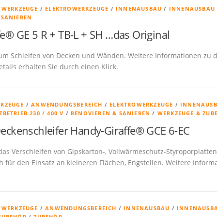
& WERKZEUGE
/
ELEKTROWERKZEUGE
/
INNENAUSBAU
/
INNENAUSBAU
 SANIEREN
fe® GE 5 R + TB-L + SH …das Original
zum Schleifen von Decken und Wänden. Weitere Informationen zu
tails erhalten Sie durch einen Klick.
RKZEUGE
/
ANWENDUNGSBEREICH
/
ELEKTROWERKZEUGE
/
INNENAUS
ZBETRIEB 230 / 400 V
/
RENOVIEREN & SANIEREN
/
WERKZEUGE & ZUB
eckenschleifer Handy-Giraffe® GCE 6-EC
 das Verschleifen von Gipskarton-, Vollwärmeschutz-Styroporplatten
h für den Einsatz an kleineren Flächen, Engstellen. Weitere Infor
& WERKZEUGE
/
ANWENDUNGSBEREICH
/
INNENAUSBAU
/
INNENAUSBA
ZUBEHÖR
/
ZUBEHÖR