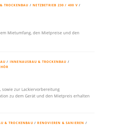
 & TROCKENBAU
/
NETZBETRIEB 230 / 400 V
/
 dem Mietumfang, den Mietpreise und den
BAU
/
INNENAUSBAU & TROCKENBAU
/
EHÖR
, sowie zur Lackiervorbereitung
mation zu dem Gerät und den Mietpreis erhalten
U & TROCKENBAU
/
RENOVIEREN & SANIEREN
/