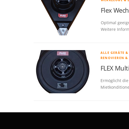
Flex Wech
Optimal geeig
Weitere Infor
ALLE GERÄTE 
RENOVIEREN &
FLEX Mult
Ermöglicht di
Mietkonditione