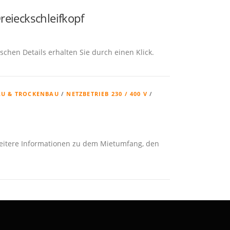
reieckschleifkopf
hen Details erhalten Sie durch einen Klick.
U & TROCKENBAU
/
NETZBETRIEB 230 / 400 V
/
eitere Informationen zu dem Mietumfang, den