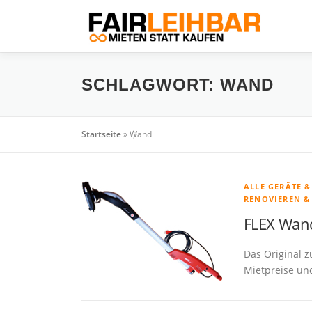
Zum
Inhalt
springen
SCHLAGWORT:
WAND
Startseite
»
Wand
ALLE GERÄTE 
RENOVIEREN &
FLEX Wand
Das Original 
Mietpreise und