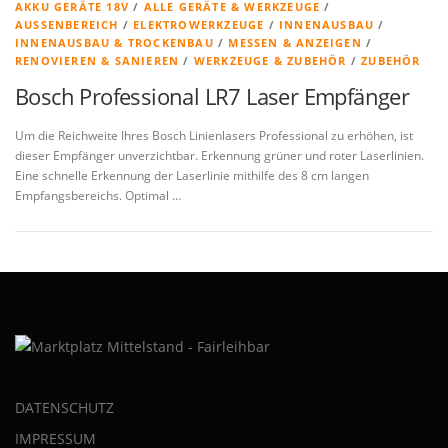
AKKU GERÄTE 18V
/
ALLE GERÄTE & WERKZEUGE
/
AUSSENBEREICH
/
ELEKTROWERKZEUGE
/
INNENAUSBAU
/
INNENAUSBAU & TROCKENBAU
/
MESSEN & ANZEIGEN
/
RENOVIEREN & SANIEREN
/
WERKZEUGE & ZUBEHÖR
/
ZUBEHÖR
Bosch Professional LR7 Laser Empfänger
Um die Reichweite Ihres Bosch Linienlasers Professional zu erhöhen, ist
dieser Empfänger unverzichtbar. Erkennung grüner und roter Laserlinien.
Eine schnelle Erkennung der Laserlinie mithilfe des 8 cm langen
Empfangsbereichs. Optimal …
DATENSCHUTZ
IMPRESSUM