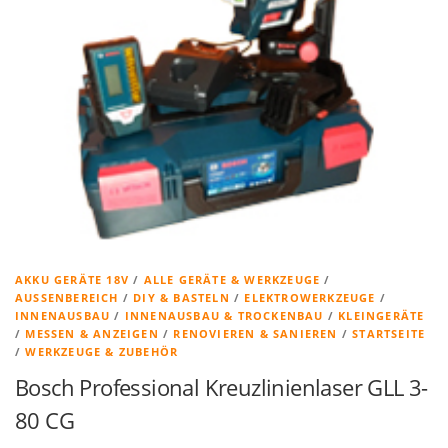
AKKU GERÄTE 18V
/
ALLE GERÄTE & WERKZEUGE
/
AUSSENBEREICH
/
DIY & BASTELN
/
ELEKTROWERKZEUGE
/
INNENAUSBAU
/
INNENAUSBAU & TROCKENBAU
/
KLEINGERÄTE
/
MESSEN & ANZEIGEN
/
RENOVIEREN & SANIEREN
/
STARTSEITE
/
WERKZEUGE & ZUBEHÖR
Bosch Professional Kreuzlinienlaser GLL 3-
80 CG