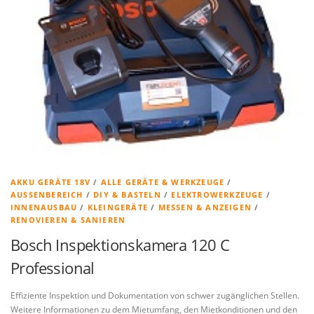
AKKU GERÄTE 18V
/
ALLE GERÄTE & WERKZEUGE
/
AUSSENBEREICH
/
DIY & BASTELN
/
ELEKTROWERKZEUGE
/
INNENAUSBAU
/
KLEINGERÄTE
/
MESSEN & ANZEIGEN
/
RENOVIEREN & SANIEREN
Bosch Inspektionskamera 120 C
Professional
Effiziente Inspektion und Dokumentation von schwer zugänglichen Stellen.
Weitere Informationen zu dem Mietumfang, den Mietkonditionen und den