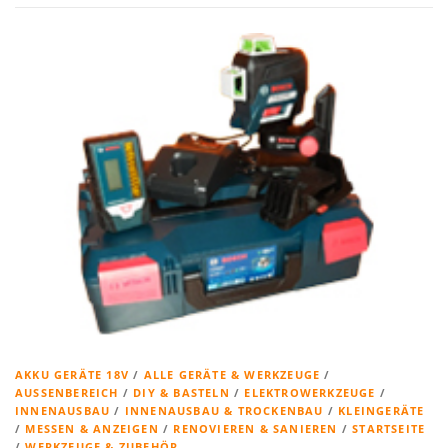
AKKU GERÄTE 18V
/
ALLE GERÄTE & WERKZEUGE
/
AUSSENBEREICH
/
DIY & BASTELN
/
ELEKTROWERKZEUGE
/
INNENAUSBAU
/
INNENAUSBAU & TROCKENBAU
/
KLEINGERÄTE
/
MESSEN & ANZEIGEN
/
RENOVIEREN & SANIEREN
/
STARTSEITE
/
WERKZEUGE & ZUBEHÖR