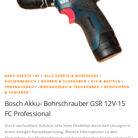
AKKU GERÄTE 18V
/
ALLE GERÄTE & WERKZEUGE
/
AUSSENBEREICH
/
BOHREN & SCHRAUBEN
/
DIY & BASTELN
/
INNENAUSBAU
/
INNENAUSBAU & TROCKENBAU
/
RENOVIEREN
& SANIEREN
Bosch Akku- Bohrschrauber GSR 12V-15
FC Professional
Durch wechselbare Aufsätze sehr hohe Flexibilität durch fünf Lösungen in
einem einzigen Kompaktwerkzeug. Weitere Informationen zu dem
Mietumfang, den Mietkonditionen und den technischen Details erhalten Sie