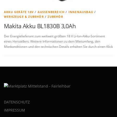
AKKU GERÄTE 18V
/
AUSSENBEREICH
/
INNENAUSBAU
/
WERKZEUGE & ZUBEHÖR
/
ZUBEHÖR
Makita Akku BL1830B 3,0Ah
Der Energielieferant zum weltweit größten 18 V Li-Ion-Akku-Sortiment
eines Herstellers. Weitere Informationen zu dem Mietumfang, den
Mietkonditionen und den technischen Details erhalten Sie durch einen Klick
DATENSCHUTZ
IMPRESSUM