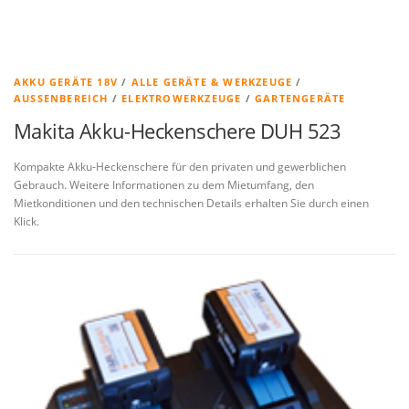
AKKU GERÄTE 18V
/
ALLE GERÄTE & WERKZEUGE
/
AUSSENBEREICH
/
ELEKTROWERKZEUGE
/
GARTENGERÄTE
Makita Akku-Heckenschere DUH 523
Kompakte Akku-Heckenschere für den privaten und gewerblichen
Gebrauch. Weitere Informationen zu dem Mietumfang, den
Mietkonditionen und den technischen Details erhalten Sie durch einen
Klick.