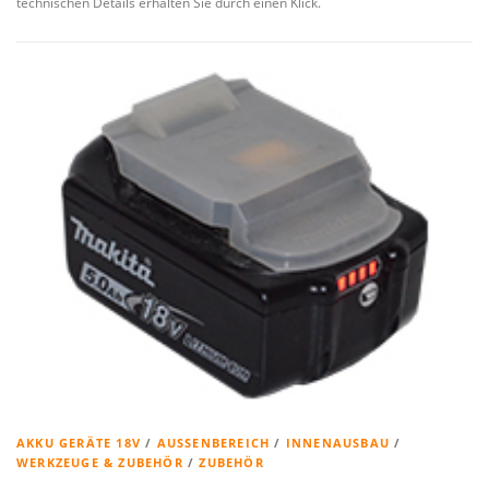
technischen Details erhalten Sie durch einen Klick.
AKKU GERÄTE 18V
/
AUSSENBEREICH
/
INNENAUSBAU
/
WERKZEUGE & ZUBEHÖR
/
ZUBEHÖR