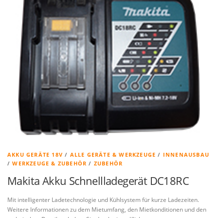
AKKU GERÄTE 18V
/
ALLE GERÄTE & WERKZEUGE
/
INNENAUSBAU
/
WERKZEUGE & ZUBEHÖR
/
ZUBEHÖR
Makita Akku Schnellladegerät DC18RC
Mit intelligenter Ladetechnologie und Kühlsystem für kurze Ladezeiten.
Weitere Informationen zu dem Mietumfang, den Mietkonditionen und den