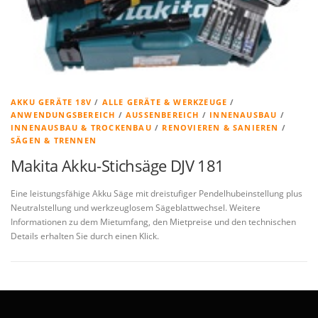
AKKU GERÄTE 18V
/
ALLE GERÄTE & WERKZEUGE
/
ANWENDUNGSBEREICH
/
AUSSENBEREICH
/
INNENAUSBAU
/
INNENAUSBAU & TROCKENBAU
/
RENOVIEREN & SANIEREN
/
SÄGEN & TRENNEN
Makita Akku-Stichsäge DJV 181
Eine leistungsfähige Akku Säge mit dreistufiger Pendelhubeinstellung plus
Neutralstellung und werkzeuglosem Sägeblattwechsel. Weitere
Informationen zu dem Mietumfang, den Mietpreise und den technischen
Details erhalten Sie durch einen Klick.