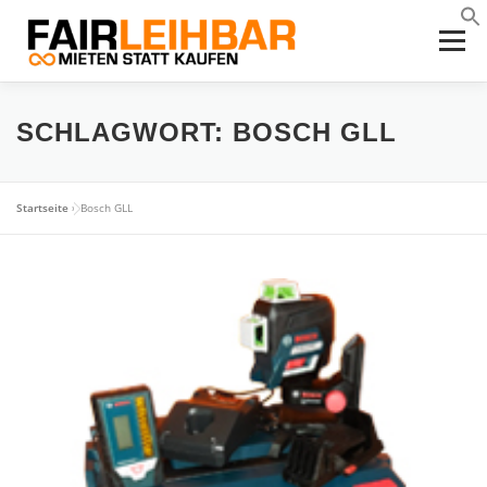
Zum
Inhalt
Menü
springen
HOME
DIE IDEE
SERVICES
LEIHGERÄTE
SCHLAGWORT:
BOSCH GLL
PROJEKTE
KONTAKT
DOWNLOADS
Startseite
»
Bosch GLL