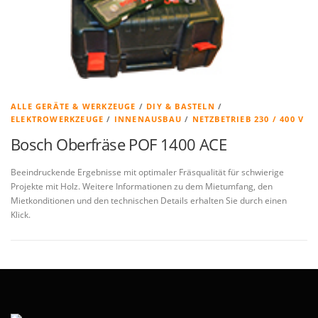
ALLE GERÄTE & WERKZEUGE
/
DIY & BASTELN
/
ELEKTROWERKZEUGE
/
INNENAUSBAU
/
NETZBETRIEB 230 / 400 V
Bosch Oberfräse POF 1400 ACE
Beeindruckende Ergebnisse mit optimaler Fräsqualität für schwierige
Projekte mit Holz. Weitere Informationen zu dem Mietumfang, den
Mietkonditionen und den technischen Details erhalten Sie durch einen
Klick.