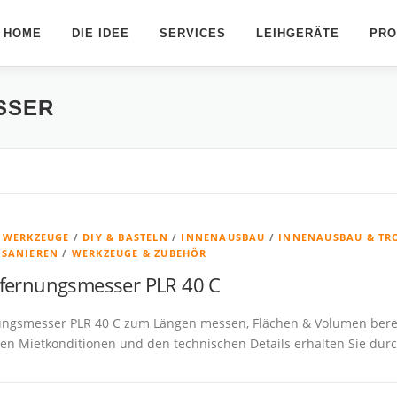
HOME
DIE IDEE
SERVICES
LEIHGERÄTE
PRO
SSER
& WERKZEUGE
/
DIY & BASTELN
/
INNENAUSBAU
/
INNENAUSBAU & TR
 SANIEREN
/
WERKZEUGE & ZUBEHÖR
fernungsmesser PLR 40 C
ungsmesser PLR 40 C zum Längen messen, Flächen & Volumen bere
en Mietkonditionen und den technischen Details erhalten Sie durc