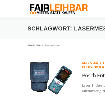
Zum
Inhalt
springen
SCHLAGWORT:
LASERME
Startseite
»
LAsermesser
ALLE GERÄTE 
RENOVIEREN &
Bosch Ent
Laser-Entfern
Mietumfang, d