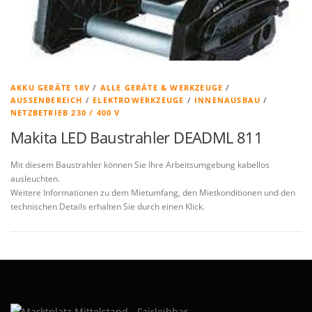
AKKU GERÄTE 18V
/
ALLE GERÄTE & WERKZEUGE
/
AUSSENBEREICH
/
ELEKTROWERKZEUGE
/
INNENAUSBAU
/
NETZBETRIEB 230 / 400 V
Makita LED Baustrahler DEADML 811
Mit diesem Baustrahler können Sie Ihre Arbeitsumgebung kabellos
ausleuchten.
Weitere Informationen zu dem Mietumfang, den Mietkonditionen und den
technischen Details erhalten Sie durch einen Klick.