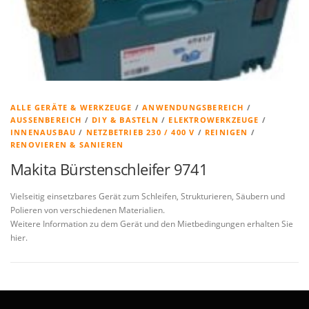
ALLE GERÄTE & WERKZEUGE
/
ANWENDUNGSBEREICH
/
AUSSENBEREICH
/
DIY & BASTELN
/
ELEKTROWERKZEUGE
/
INNENAUSBAU
/
NETZBETRIEB 230 / 400 V
/
REINIGEN
/
RENOVIEREN & SANIEREN
Makita Bürstenschleifer 9741
Vielseitig einsetzbares Gerät zum Schleifen, Strukturieren, Säubern und
Polieren von verschiedenen Materialien.
Weitere Information zu dem Gerät und den Mietbedingungen erhalten Sie
hier.