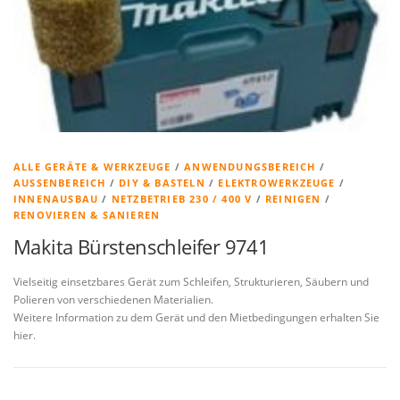
ALLE GERÄTE & WERKZEUGE
/
ANWENDUNGSBEREICH
/
AUSSENBEREICH
/
DIY & BASTELN
/
ELEKTROWERKZEUGE
/
INNENAUSBAU
/
NETZBETRIEB 230 / 400 V
/
REINIGEN
/
RENOVIEREN & SANIEREN
Makita Bürstenschleifer 9741
Vielseitig einsetzbares Gerät zum Schleifen, Strukturieren, Säubern und
Polieren von verschiedenen Materialien.
Weitere Information zu dem Gerät und den Mietbedingungen erhalten Sie
hier.