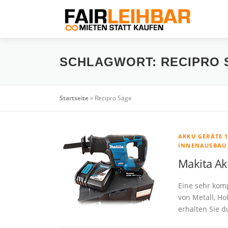
Zum
Inhalt
springen
SCHLAGWORT:
RECIPRO 
Startseite
»
Recipro Säge
AKKU GERÄTE 
INNENAUSBAU
Makita Ak
Eine sehr komp
von Metall, H
erhalten Sie d