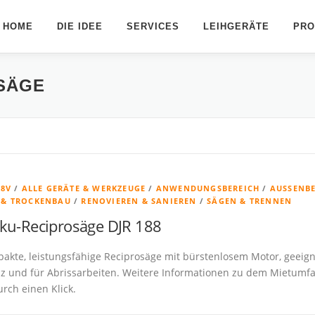
HOME
DIE IDEE
SERVICES
LEIHGERÄTE
PRO
SÄGE
18V
/
ALLE GERÄTE & WERKZEUGE
/
ANWENDUNGSBEREICH
/
AUSSENBE
 & TROCKENBAU
/
RENOVIEREN & SANIEREN
/
SÄGEN & TRENNEN
ku-Reciprosäge DJR 188
akte, leistungsfähige Reciprosäge mit bürstenlosem Motor, geeign
olz und für Abrissarbeiten. Weitere Informationen zu dem Mietumf
urch einen Klick.