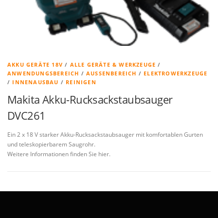
AKKU GERÄTE 18V
/
ALLE GERÄTE & WERKZEUGE
/
ANWENDUNGSBEREICH
/
AUSSENBEREICH
/
ELEKTROWERKZEUGE
/
INNENAUSBAU
/
REINIGEN
Makita Akku-Rucksackstaubsauger
DVC261
Ein 2 x 18 V starker Akku-Rucksackstaubsauger mit komfortablen Gurten
und teleskopierbarem Saugrohr.
Weitere Informationen finden Sie hier.