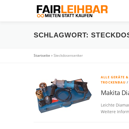
Zum
Inhalt
springen
SCHLAGWORT:
STECKDO
Startseite
»
Steckdosensenker
ALLE GERÄTE 
TROCKENBAU
Makita D
Leichte Diama
Weitere Inform