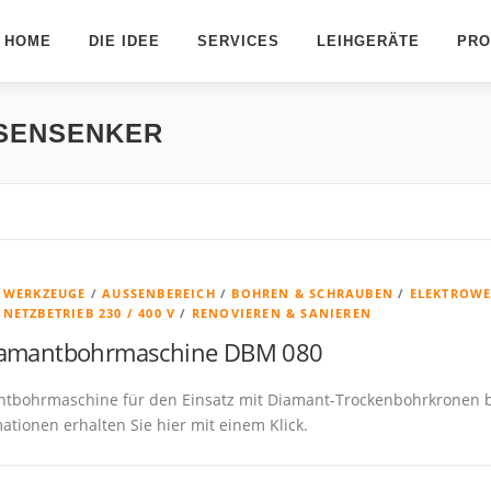
HOME
DIE IDEE
SERVICES
LEIHGERÄTE
PRO
SENSENKER
& WERKZEUGE
/
AUSSENBEREICH
/
BOHREN & SCHRAUBEN
/
ELEKTROWE
/
NETZBETRIEB 230 / 400 V
/
RENOVIEREN & SANIEREN
iamantbohrmaschine DBM 080
ntbohrmaschine für den Einsatz mit Diamant-Trockenbohrkronen 
ationen erhalten Sie hier mit einem Klick.