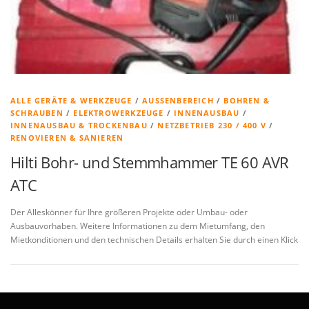
ALLE GERÄTE & WERKZEUGE
/
AUSSENBEREICH
/
BOHREN &
SCHRAUBEN
/
ELEKTROWERKZEUGE
/
INNENAUSBAU
/
INNENAUSBAU & TROCKENBAU
/
NETZBETRIEB 230 / 400 V
/
RENOVIEREN & SANIEREN
Hilti Bohr- und Stemmhammer TE 60 AVR
ATC
Der Alleskönner für Ihre größeren Projekte oder Umbau- oder
Ausbauvorhaben. Weitere Informationen zu dem Mietumfang, den
Mietkonditionen und den technischen Details erhalten Sie durch einen Klick