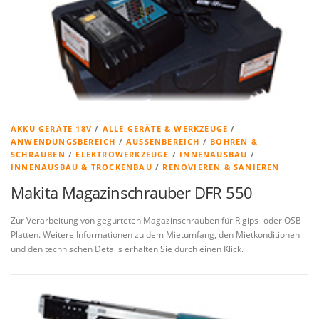
AKKU GERÄTE 18V
/
ALLE GERÄTE & WERKZEUGE
/
ANWENDUNGSBEREICH
/
AUSSENBEREICH
/
BOHREN &
SCHRAUBEN
/
ELEKTROWERKZEUGE
/
INNENAUSBAU
/
INNENAUSBAU & TROCKENBAU
/
RENOVIEREN & SANIEREN
Makita Magazinschrauber DFR 550
Zur Verarbeitung von gegurteten Magazinschrauben für Rigips- oder OSB-
Platten. Weitere Informationen zu dem Mietumfang, den Mietkonditionen
und den technischen Details erhalten Sie durch einen Klick.