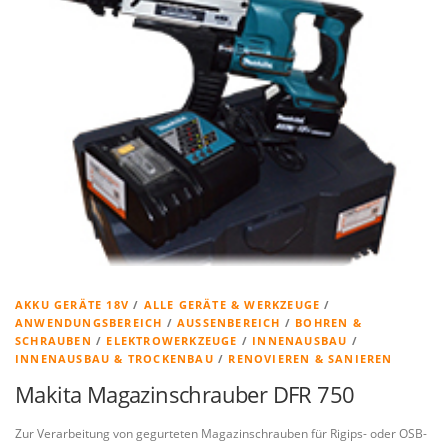
AKKU GERÄTE 18V
/
ALLE GERÄTE & WERKZEUGE
/
ANWENDUNGSBEREICH
/
AUSSENBEREICH
/
BOHREN &
SCHRAUBEN
/
ELEKTROWERKZEUGE
/
INNENAUSBAU
/
INNENAUSBAU & TROCKENBAU
/
RENOVIEREN & SANIEREN
Makita Magazinschrauber DFR 750
Zur Verarbeitung von gegurteten Magazinschrauben für Rigips- oder OSB-