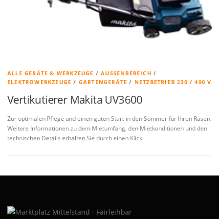
ALLE GERÄTE & WERKZEUGE
/
AUSSENBEREICH
/
ELEKTROWERKZEUGE
/
GARTENGERÄTE
/
NETZBETRIEB 230 / 400 V
Vertikutierer Makita UV3600
Zur optimalen Pflege und einen guten Start in den Sommer für Ihren Rasen.
Weitere Informationen zu dem Mietumfang, den Mietkonditionen und den
technischen Details erhalten Sie durch einen Klick.