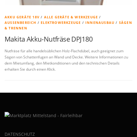
AKKU GERÄTE 18V
/
ALLE GERÄTE & WERKZEUGE
/
AUSSENBEREICH
/
ELEKTROWERKZEUGE
/
INNENAUSBAU
/
SÄGEN
& TRENNEN
Makita Akku-Nutfräse DPJ180
Nutfräse für alle handelsüblichen Holz-Flachdübel, auch geeignet zum
Sägen von Schattenfugen an Wand und Decke. Weitere Informationen zu
dem Mietumfang, den Mietkonditionen und den technischen Details
erhalten Sie durch einen Klick.
DATENSCHUTZ