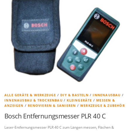
ALLE GERÄTE & WERKZEUGE
/
DIY & BASTELN
/
INNENAUSBAU
/
INNENAUSBAU & TROCKENBAU
/
KLEINGERÄTE
/
MESSEN &
ANZEIGEN
/
RENOVIEREN & SANIEREN
/
WERKZEUGE & ZUBEHÖR
Bosch Entfernungsmesser PLR 40 C
Laser-Entfernungsmesser PLR 40 C zum Längen messen, Flächen &