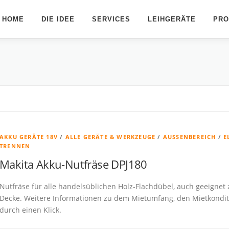
HOME
DIE IDEE
SERVICES
LEIHGERÄTE
PRO
AKKU GERÄTE 18V
/
ALLE GERÄTE & WERKZEUGE
/
AUSSENBEREICH
/
E
TRENNEN
Makita Akku-Nutfräse DPJ180
Nutfräse für alle handelsüblichen Holz-Flachdübel, auch geeign
Decke. Weitere Informationen zu dem Mietumfang, den Mietkonditi
durch einen Klick.